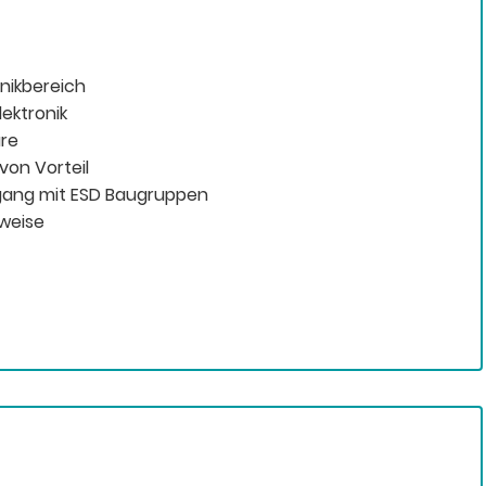
nikbereich
ektronik
are
on Vorteil
gang mit ESD Baugruppen
weise
t