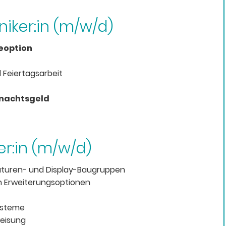
oniker:in (m/w/d)
option
 Feiertagsarbeit
hnachtsgeld
er:in (m/w/d)
turen- und Display-Baugruppen
n Erweiterungsoptionen
Systeme
eisung