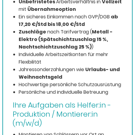
Unbefristetes
Arbeitsverhältnis in
Vollzeit
mit
Übernahmeoption
Ein sicheres Einkommen nach GVP/DGB
ab
17,20 €/Std bis 18,00 €/Std
Zuschläge
nach Tarifvertrag (
Metall -
Elektro (Spätschichtzuschlag 15 %,
Nachtschichtzuschlag 25 %)
)
Individuelle Arbeitszeitkonten für mehr
Flexibilität
Jahressonderzahlungen wie
Urlaubs- und
Weihnachtsgeld
Hochwertige persönliche Schutzausrüstung
Persönliche und individuelle Betreuung
Ihre Aufgaben als Helfer:in -
Produktion / Montierer:in
(m/w/d)
Montieren von Schlössern vor Ort an