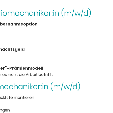
triemechaniker:in (m/w/d)
bernahmeoption
hnachtsgeld
iter"-Prämienmodell
es nicht die Arbeit betrifft
emechaniker:in (m/w/d)
ckliste montieren
ungen