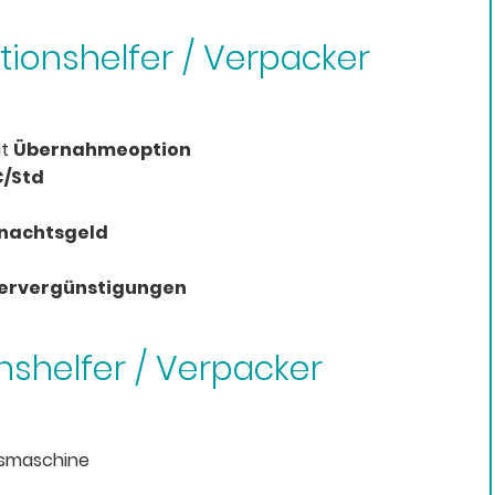
ktionshelfer / Verpacker
it
Übernahmeoption
€/Std
hnachtsgeld
tervergünstigungen
nshelfer / Verpacker
gsmaschine