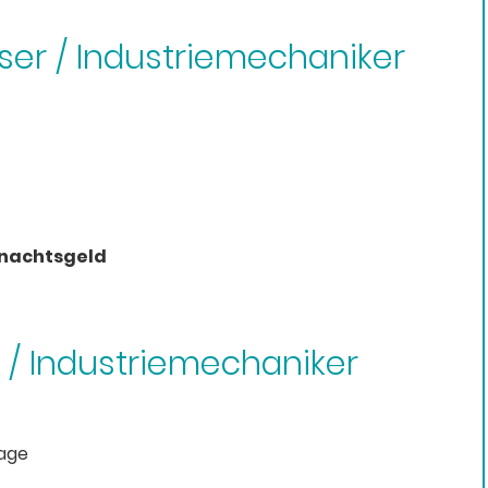
sser / Industriemechaniker
hnachtsgeld
 / Industriemechaniker
age