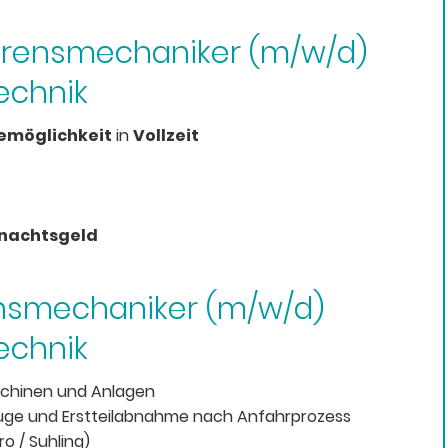
ahrensmechaniker (m/w/d)
echnik
möglichkeit
in
Vollzeit
hnachtsgeld
ensmechaniker (m/w/d)
echnik
schinen und Anlagen
ge und Erstteilabnahme nach Anfahrprozess
o / Suhling)